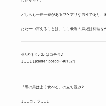
したがって、
どちらも一長一短があるワケアリな男性であり、
ただ一つ言えることは、ここ最近の麻紀は料理を
4話のネタバレはコチラ♪
↓↓↓↓↓[kanren postid=”48152″]
『隣の男はよく食べる』の立ち読み♪
↓↓↓コチラ↓↓↓