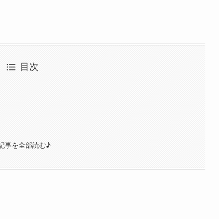
目次
】
記事を全部読む♪