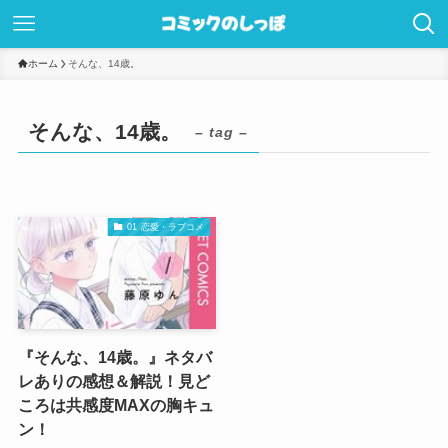
ホーム
そんな、14歳。
そんな、14歳。
– tag –
01 恋愛・ラブコメ
『そんな、14歳。』ネタバ
レありの感想＆解説！見ど
ころは共感度MAXの胸キュ
ン！