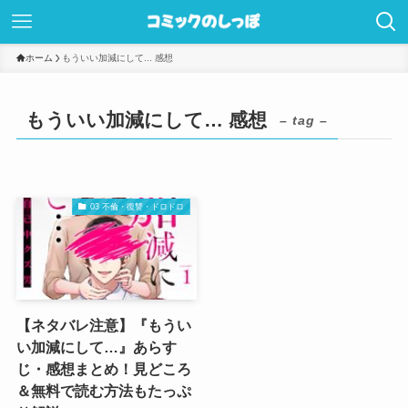
ホーム
もういい加減にして... 感想
もういい加減にして… 感想
– tag –
03 不倫・復讐・ドロドロ
【ネタバレ注意】『もうい
い加減にして…』あらす
じ・感想まとめ！見どころ
＆無料で読む方法もたっぷ