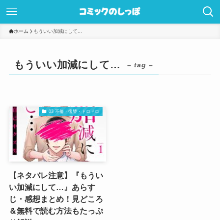
ホーム
もういい加減にして...
もういい加減にして…
– tag –
03 不倫・復讐・ドロドロ
【ネタバレ注意】『もうい
い加減にして…』あらす
じ・感想まとめ！見どころ
＆無料で読む方法もたっぷ