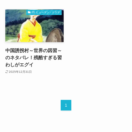
05 ヒューマン・ドラマ
中国誘拐村～世界の因習～
のネタバレ！残酷すぎる習
わしがエグイ
2025年12月31日
1