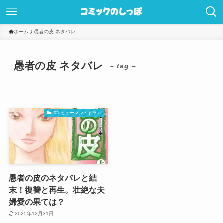
ホーム
愚者の皮 ネタバレ
愚者の皮 ネタバレ
– tag –
05 ヒューマン・ドラマ
愚者の皮のネタバレと結
末！復讐と再生。壮絶な夫
婦愛の果ては？
2025年12月31日