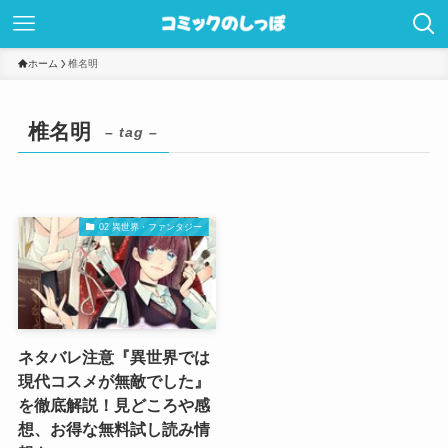
ホーム
椎名明
椎名明
– tag –
02 異世界・ファンタジー
ネタバレ注意『異世界では
現代コスメが無敵でした』
を徹底解説！見どころや感
想、お得な無料試し読み情