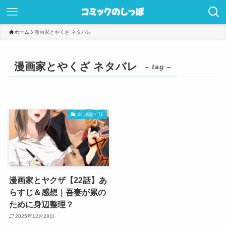
ホーム
漫画家とやくざ ネタバレ
漫画家とやくざ ネタバレ
– tag –
04 溺愛・TL
漫画家とヤクザ【22話】あ
らすじ＆感想｜吾妻が累の
ために身辺整理？
2025年12月28日