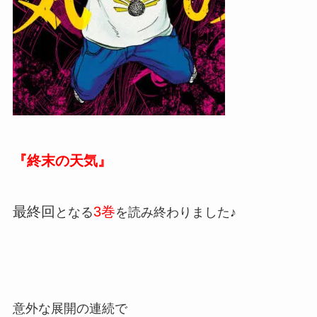
『終末の天気』
最終回
3巻
となる
を読み終わりました♪
意外な展開の連続で