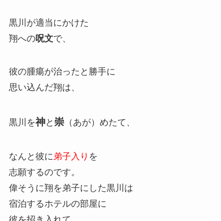
黒川が適当にかけた
翔への
呪文
で、
彼の腫瘍が治ったと勝手に
思い込んだ翔は、
神
崇
黒川を
と
（あが）めたて、
なんと彼に
弟子入り
を
志願するのです。
偉そうに翔を弟子にした黒川は
宿泊するホテルの部屋に
彼を招き入れて、