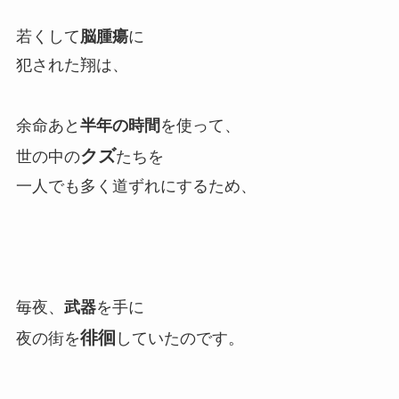
若くして
脳腫瘍
に
犯された翔は、
余命あと
半年の時間
を使って、
クズ
世の中の
たちを
一人でも多く道ずれにするため、
毎夜、
武器
を手に
徘徊
夜の街を
していたのです。