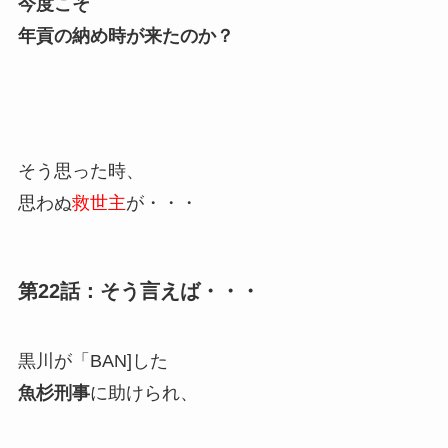
今度こそ
年貢の納め時が来たのか？
そう思った時、
思わぬ
救世主
が・・・
第22話：そう言えば・・・
黒川が「BAN]した
魚杉刑事
に助けられ、