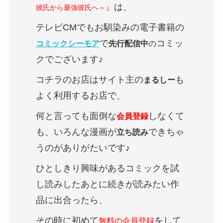
は、
』
彼氏から最強彼氏へ～
テレビCMでもお馴染みの電子書籍の
で
コミッ
コミックシーモア
先行配信中
の
クでございます♪
コチラのお店はサイト主の
も
まるしー
よく利用するお店で、
何と言っても面倒な
しなくて
会員登録
も、いろんな漫画が
できちゃ
立ち読み
うのがありがたいです♪
ひとしきり興味があるコミックを試
し読みしたあとに続きが読みたい作
品に出合ったら、
その時に初めて
をして
無料の会員登録