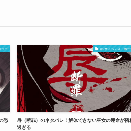
ホラー
06 サスペンス・ホラ
の恐
辱（断罪）のネタバレ！解体できない巫女の運命が憐
過ぎる