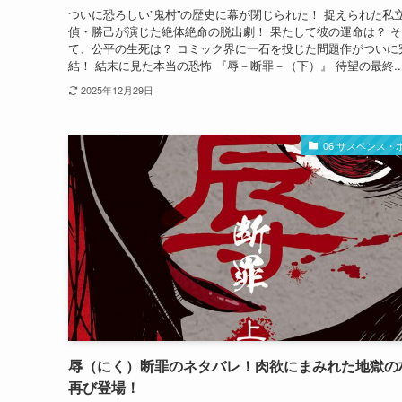
ついに恐ろしい”鬼村”の歴史に幕が閉じられた！ 捉えられた私
偵・勝己が演じた絶体絶命の脱出劇！ 果たして彼の運命は？ 
て、公平の生死は？ コミック界に一石を投じた問題作がついに
結！ 結末に見た本当の恐怖 『辱－断罪－（下）』 待望の最終..
2025年12月29日
06 サスペンス・
辱（にく）断罪のネタバレ！肉欲にまみれた地獄の
再び登場！