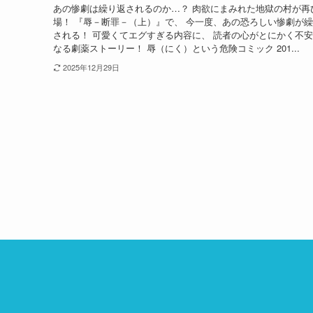
あの惨劇は繰り返されるのか…？ 肉欲にまみれた地獄の村が再
場！ 『辱－断罪－（上）』で、 今一度、あの恐ろしい惨劇が
される！ 可愛くてエグすぎる内容に、 読者の心がとにかく不
なる劇薬ストーリー！ 辱（にく）という危険コミック 201...
2025年12月29日