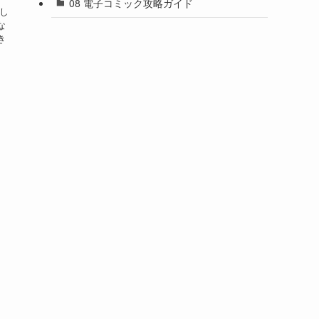
08 電子コミック攻略ガイド
し
な
き