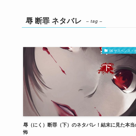
辱 断罪 ネタバレ
– tag –
06 サスペンス・
辱（にく）断罪（下）のネタバレ！結末に見た本当
怖