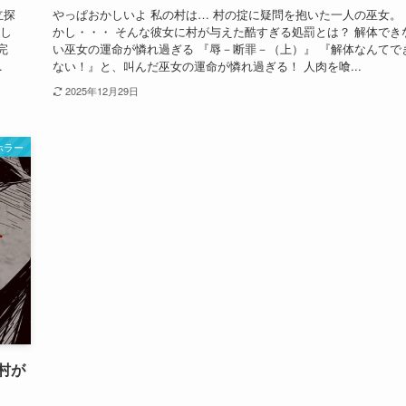
立探
やっぱおかしいよ 私の村は… 村の掟に疑問を抱いた一人の巫女。 
そし
かし・・・ そんな彼女に村が与えた酷すぎる処罰とは？ 解体でき
完
い巫女の運命が憐れ過ぎる 『辱－断罪－（上）』 『解体なんてで
.
ない！』と、叫んだ巫女の運命が憐れ過ぎる！ 人肉を喰...
2025年12月29日
ホラー
村が