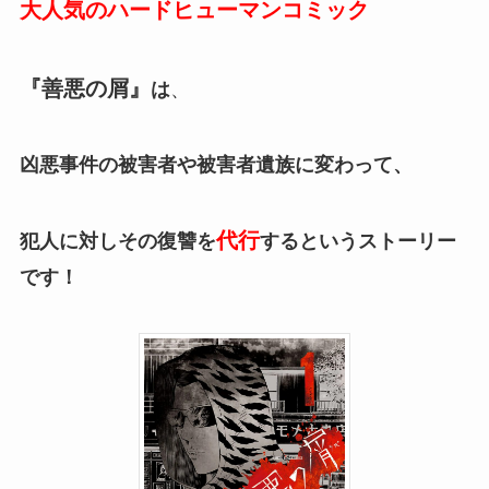
大人気のハードヒューマンコミック
『善悪の屑』
は
、
凶悪事件の被害者や被害者遺族に変わって、
代行
犯人に対しその復讐を
するというストーリー
です！