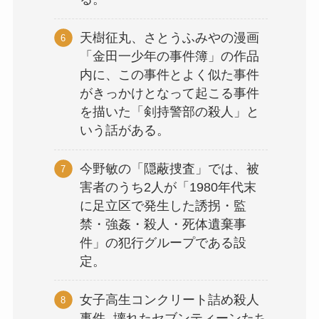
天樹征丸、さとうふみやの漫画
「金田一少年の事件簿」の作品
内に、この事件とよく似た事件
がきっかけとなって起こる事件
を描いた「剣持警部の殺人」と
いう話がある。
今野敏の「隠蔽捜査」では、被
害者のうち2人が「1980年代末
に足立区で発生した誘拐・監
禁・強姦・殺人・死体遺棄事
件」の犯行グループである設
定。
女子高生コンクリート詰め殺人
事件 -壊れたセブンティーンたち