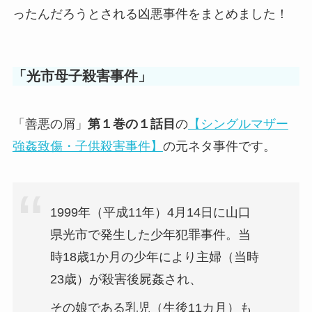
ったんだろうとされる凶悪事件をまとめました！
「光市母子殺害事件」
「善悪の屑」
第１巻の１話目
の
【シングルマザー
強姦致傷・子供殺害事件】
の元ネタ事件です。
1999年（平成11年）4月14日に山口
県光市で発生した少年犯罪事件。当
時18歳1か月の少年により主婦（当時
23歳）が殺害後屍姦され、
その娘である乳児（生後11カ月）も