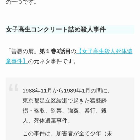
の一つです。
女子高生コンクリート詰め殺人事件
「善悪の屑」
第１巻3話目
の
【女子高生殺人死体遺
棄事件】
の元ネタ事件です。
1988年11月から1989年1月の間に、
東京都足立区綾瀬で起きた猥褻誘
拐・略取、監禁、強姦、暴行、殺
人、死体遺棄事件。
この事件は、加害者が全て少年（未