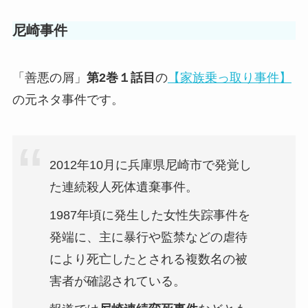
尼崎事件
「善悪の屑」
第2巻１話目
の
【家族乗っ取り事件】
の元ネタ事件です。
2012年10月に兵庫県尼崎市で発覚し
た連続殺人死体遺棄事件。
1987年頃に発生した女性失踪事件を
発端に、主に暴行や監禁などの虐待
により死亡したとされる複数名の被
害者が確認されている。