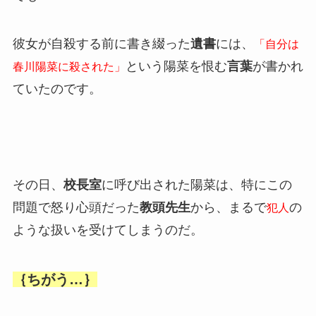
彼女が自殺する前に書き綴った
遺書
には、
「自分は
という陽菜を恨む
言葉
が書かれ
春川陽菜に殺された」
ていたのです。
その日、
校長室
に呼び出された陽菜は、特にこの
問題で怒り心頭だった
教頭先生
から、まるで
の
犯人
ような扱いを受けてしまうのだ。
｛ちがう…｝