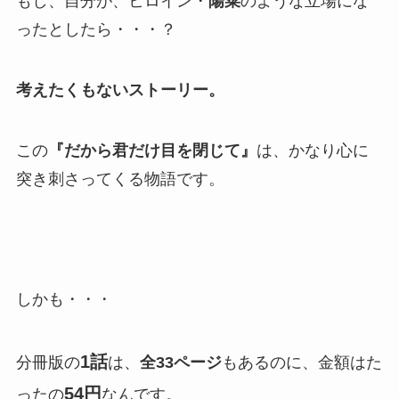
もし、自分が、ヒロイン・
陽菜
のような立場にな
ったとしたら・・・？
考えたくもないストーリー。
この
『だから君だけ目を閉じて』
は、かなり心に
突き刺さってくる物語です。
しかも・・・
1話
分冊版の
は、
全33ページ
もあるのに、金額はた
54円
ったの
なんです。