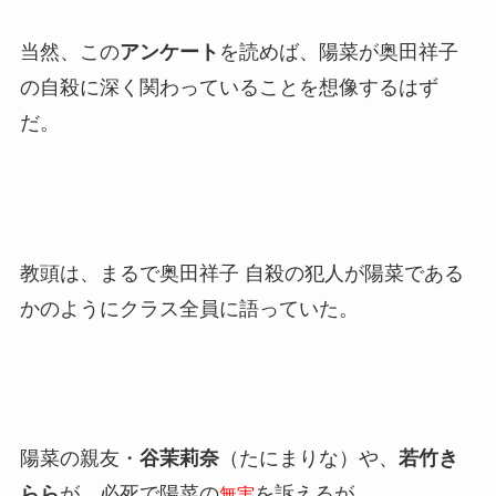
当然、この
アンケート
を読めば、陽菜が奥田祥子
の自殺に深く関わっていることを想像するはず
だ。
教頭は、まるで奥田祥子 自殺の犯人が陽菜である
かのようにクラス全員に語っていた。
陽菜の親友・
谷茉莉奈
（たにまりな）や、
若竹き
らら
が、必死で陽菜の
を訴えるが、
無実