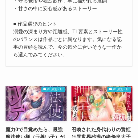
・守る覚悟や独占欲が丁寧に描かれる展開
・甘さの中に安心感があるストーリー
■ 作品選びのヒント
溺愛の深まり方や距離感、TL要素とストーリー性
のバランスは作品ごとに異なります。気になる記
事の冒頭を読んで、今の気分に合いそうな一作か
ら選んでみてください。
04 溺愛・TL
04 溺愛・TL
魔力0で目覚めたら、最強
召喚された身代わりの贄姫
魔法使い様（元養い子）が
は異世界砂漠の絶倫皇太子