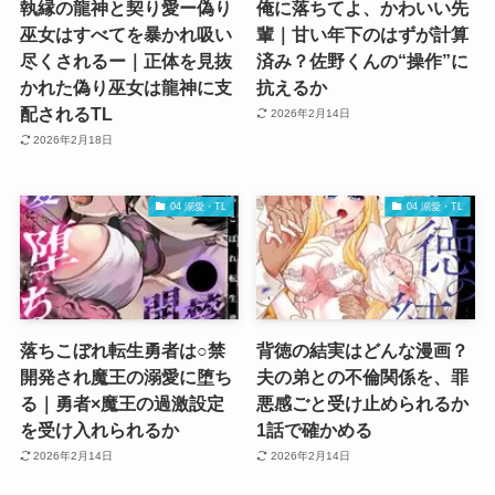
執縁の龍神と契り愛ー偽り
俺に落ちてよ、かわいい先
巫女はすべてを暴かれ吸い
輩｜甘い年下のはずが計算
尽くされるー｜正体を見抜
済み？佐野くんの“操作”に
かれた偽り巫女は龍神に支
抗えるか
配されるTL
2026年2月14日
2026年2月18日
04 溺愛・TL
04 溺愛・TL
落ちこぼれ転生勇者は○禁
背徳の結実はどんな漫画？
開発され魔王の溺愛に堕ち
夫の弟との不倫関係を、罪
る｜勇者×魔王の過激設定
悪感ごと受け止められるか
を受け入れられるか
1話で確かめる
2026年2月14日
2026年2月14日