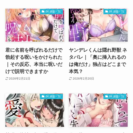
04 溺愛・TL
04 溺愛・TL
君に名前を呼ばれるだけで
ヤンデレくんは隠れ野獣 ネ
勃起する呪いをかけられた
タバレ｜「奥に挿入れるの
｜その反応、本当に呪いだ
は俺だけ」独占はどこまで
けで説明できますか
本気？
2026年2月21日
2026年2月20日
04 溺愛・TL
04 溺愛・TL