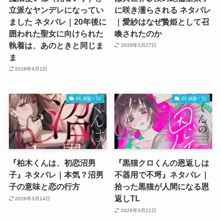
立派なヤンデレになってい
に咲き濡らされる ネタバレ
ました ネタバレ｜20年後に
｜愛紗はなぜ贄姫として召
囲われた聖女に向けられた
喚されたのか
執着は、あのときと同じま
2026年3月27日
ま
2026年4月2日
04 溺愛・TL
04 溺愛・TL
『柏木くんは、初恋沼男
『黒猫クロくんの恩返しは
子』ネタバレ｜本気？沼男
不器用で不埒』ネタバレ｜
子の意味と恋の行方
拾った黒猫が人間になる恩
返しTL
2026年3月14日
2026年3月21日