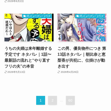
2026年6月2日
05 ヒューマン・ドラマ
05 ヒューマン・ドラマ
うちの夫婦は来年離婚する
この男、優良物件につき 第
予定です ネタバレ｜1話〜
13話ネタバレ｜朝比奈と恵
最新話の流れと“やり直す
梨香が共犯に、仕掛けが動
フリの夫”の本音
き出す
2026年5月13日
2026年4月26日
1
2
...
60