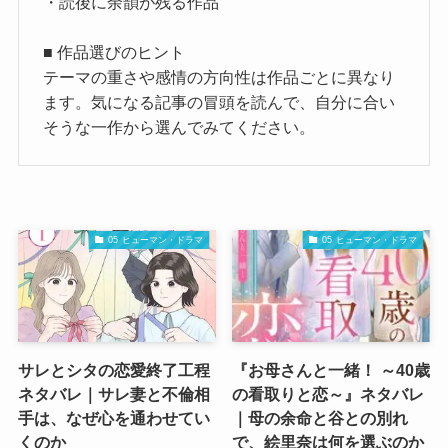
・読後に余韻が残る作品
■ 作品選びのヒント
テーマの重さや感情の方向性は作品ごとに異なり
ます。気になる記事の冒頭を読んで、自分に合い
そうな一作から選んでみてください。
05 ヒューマン・ドラマ
05 ヒューマン・ドラマ
サレとシタの恋愛終了工程
『お母さんと一緒！ ～40歳
ネタバレ｜サレ妻と不倫相
の看取りと恋～』ネタバレ
手は、なぜ心を通わせてい
｜母の余命と谷との別れ
くのか
で、絵里奈は何を選ぶのか