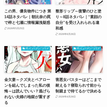
この男、優良物件につき 第
整形リップ～復讐のひと塗
14話ネタバレ｜朝比奈の罠
り～8話ネタバレ｜“素顔の
で梓と七瀬に情報漏洩疑惑
自分”を受け入れられる違
和感
2026年5月25日
2026年6月26日
05 ヒューマン・ドラマ
05 ヒューマン・ドラマ
金欠妻～クズ夫とペアロー
害悪女バスターはどこまで
ンを組んでしまった私の後
耐える？寝取られ寸前から
悔～は読んでいい？逃げら
制裁まで待てるかで決める
れない夫婦の地獄が重すぎ
2026年4月29日
る