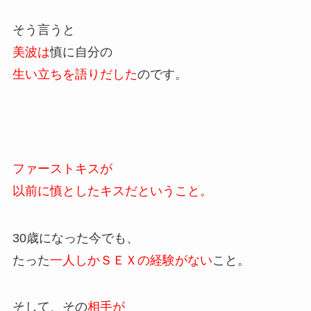
そう言うと
美波は
慎に自分の
生い立ちを語りだした
のです。
ファーストキスが
以前に慎としたキスだということ。
30歳になった今でも、
たった
一人しかＳＥＸの経験がない
こと。
そして、その
相手が