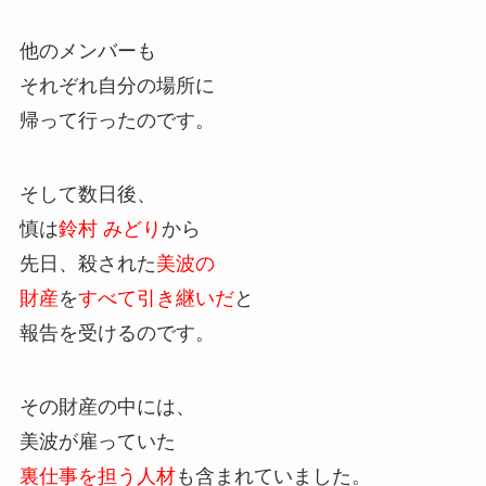
他のメンバーも
それぞれ自分の場所に
帰って行ったのです。
そして数日後、
慎は
鈴村 みどり
から
先日、殺された
美波の
財産
を
すべて引き継いだ
と
報告を受けるのです。
その財産の中には、
美波が雇っていた
裏仕事を担う人材
も含まれていました。