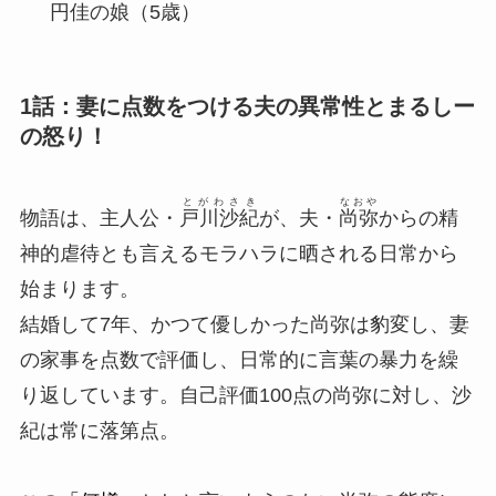
円佳の娘（5歳）
1話：妻に点数をつける夫の異常性とまるしー
の怒り！
とがわさき
なおや
物語は、主人公・
戸川沙紀
が、夫・
尚弥
からの精
神的虐待とも言えるモラハラに晒される日常から
始まります。
結婚して7年、かつて優しかった尚弥は豹変し、妻
の家事を点数で評価し、日常的に言葉の暴力を繰
り返しています。自己評価100点の尚弥に対し、沙
紀は常に落第点。