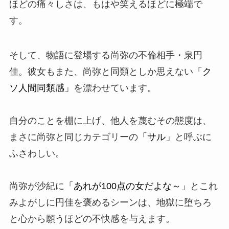
ほどの痛々しさは、もはや笑えるほどに極端で
す。
そして、物語に登場する尚弥の不倫相手・泉円
佳。彼女もまた、尚弥と同類としか思えない
「ク
ソ人間同類感」
を漂わせています。
自分のことを棚に上げ、他人を蔑むその態度は、
まさに尚弥と同じカテゴリーの
「サル」
と呼ぶに
ふさわしい。
尚弥が沙紀に
「あれが100点の女だよな～」
とこれ
みよがしに円佳を褒めるシーンは、地獄に堕ちろ
と心から願うほどの不快感を与えます。