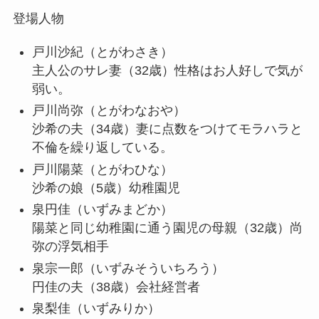
登場人物
戸川沙紀
（とがわさき）
主人公のサレ妻（32歳）性格はお人好しで気が
弱い。
戸川尚弥
（とがわなおや）
沙希の夫（34歳）妻に点数をつけてモラハラと
不倫を繰り返している。
戸川陽菜
（とがわひな）
沙希の娘（5歳）幼稚園児
泉円佳
（いずみまどか）
陽菜と同じ幼稚園に通う園児の母親（32歳）尚
弥の浮気相手
泉宗一郎
（いずみそういちろう）
円佳の夫（38歳）会社経営者
泉梨佳
（いずみりか）