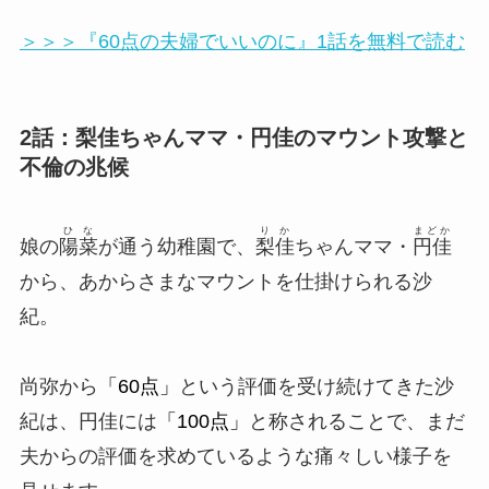
＞＞＞『60点の夫婦でいいのに』1話を無料で読む
2話：梨佳ちゃんママ・円佳のマウント攻撃と
不倫の兆候
ひな
りか
まどか
娘の
陽菜
が通う幼稚園で、
梨佳
ちゃんママ・
円佳
から、あからさまなマウントを仕掛けられる沙
紀。
尚弥から
「60点」
という評価を受け続けてきた沙
紀は、円佳には
「100点」
と称されることで、まだ
夫からの評価を求めているような痛々しい様子を