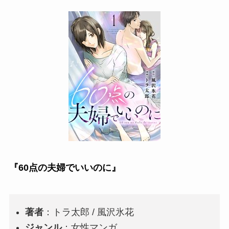
『60点の夫婦でいいのに』
著者
：トラ太郎 / 風沢氷花
ジャンル
：女性マンガ