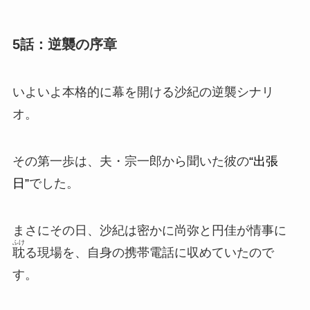
5話：逆襲の序章
いよいよ本格的に幕を開ける沙紀の
逆襲シナリ
オ
。
その第一歩は、夫・宗一郎から聞いた彼の
“出張
日”
でした。
まさにその日、沙紀は密かに尚弥と円佳が情事に
ふけ
耽
る現場を、自身の携帯電話に収めていたので
す。