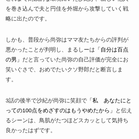
を巻き込んで夫と円佳を外堀から攻撃していく戦
略に出たのです。
しかも、普段から尚弥はママ友たちからの評判が
悪かったことが判明し、まるしーは
「自分は百点
の男」
だと言っていた尚弥の自己評価が完全にお
笑いぐさで、おめでたいクソ野郎だと断言しま
す。
3話の後半で沙紀が尚弥に笑顔で
「私 あなたにと
っての100点をめざすのはもうやめたから」
と伝え
るシーンは、鳥肌がたつほどスカッとして気持ち
良かったはずです。