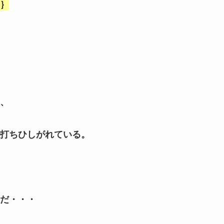
｝
、
打ちひしがれている。
だ・・・