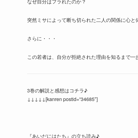
なぜ自分はフラれたのか？
突然ミサによって断ち切られた二人の関係に心と
さらに・・・
この若者は、自分が拒絶された理由を知るまで一
3巻の解説と感想はコチラ♪
↓↓↓↓↓[kanren postid=”34685″]
『あいだにはたち』の立ち読み♪