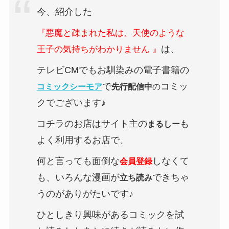
今、紹介した
『悪魔と疎まれた私は、天使のような
は、
王子の気持ちがわかりません 』
テレビCMでもお馴染みの電子書籍の
で
コミッ
コミックシーモア
先行配信中
の
クでございます♪
コチラのお店はサイト主の
も
まるしー
よく利用するお店で、
何と言っても面倒な
しなくて
会員登録
も、いろんな漫画が
できちゃ
立ち読み
うのがありがたいです♪
ひとしきり興味があるコミックを試