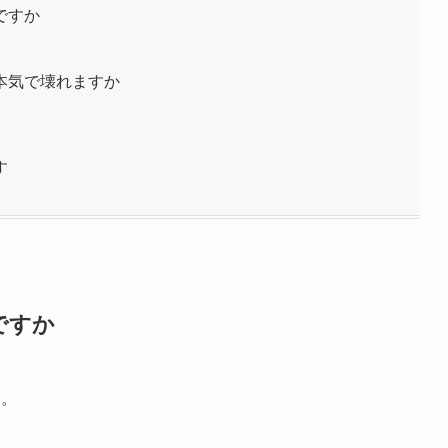
ですか
本気で壊れますか
す
ですか
ん。