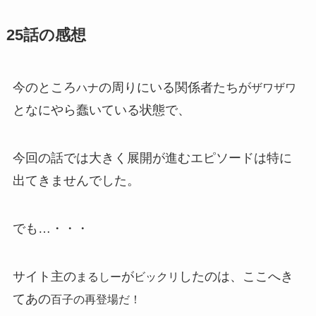
25話の感想
今のところ
の周りにいる関係者たちが
ハナ
ザワザワ
となにやら蠢いている状態で、
今回の話では大きく展開が進むエピソードは特に
出てきませんでした。
でも…・・・
サイト主の
が
したのは、ここへき
まるしー
ビックリ
てあの
百子の再登場だ！