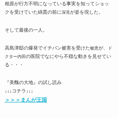
相原が行方不明になっている事実を知ってショッ
クを受けていた綿貫の前に
が姿を現した。
深見
そして最後の一人。
高島津邸の爆発でイチバン被害を受けた
が、
敏恵
ド
の医院でなにやら不穏な動きを見せてい
クター内田
る・・・
『美醜の大地』の試し読み
↓↓↓コチラ↓↓↓
＞＞＞まんが王国