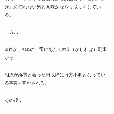
身元の知れない男と意味深なやり取りをしてい
る。
一方…
が、
の上司にあたる
（かしわば）刑事
綿貫
相原
柏葉
から、
相原が綿貫と会った日以降に行方不明となってい
る
を聞かされる。
事実
その後…