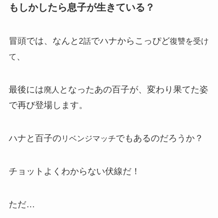
もしかしたら息子が生きている？
冒頭では、なんと
でハナからこっぴど
2話
復讐を受け
、
て
最後には
となったあの
百子
が、変わり果てた姿
廃人
で再び登場します。
ハナと百子の
でもあるのだろうか？
リベンジマッチ
チョットよくわからない伏線だ！
ただ…