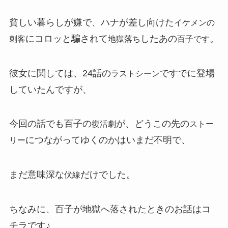
貧しい暮らしが嫌で、ハナが差し向けた
イケメンの
にコロッと騙されて
したあの
。
刺客
地獄落ち
百子です
彼女に関しては、24話の
ですでに登場
ラストシーン
していたんですが、
今回の話でも百子の
が、どうこの先の
復活劇
ストー
につながってゆくのかはいまだ不明で、
リー
まだ意味深な
だけでした。
伏線
ちなみに、百子が地獄へ落されたときのお話はコ
チラです♪