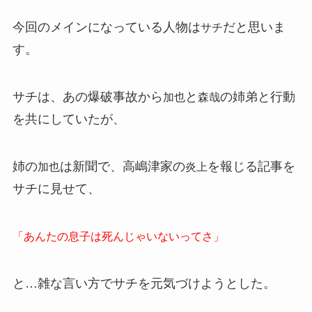
今回のメインになっている人物は
だと思いま
サチ
す。
サチは、あの爆破事故から
と
の姉弟と行動
加也
森哉
を共にしていたが、
姉の
は新聞で、高嶋津家の
を報じる記事を
加也
炎上
サチに見せて、
「あんたの息子は死んじゃいないってさ」
と…雑な言い方でサチを元気づけようとした。