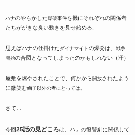
のやらかした
を機にそれぞれの関係者
ハナ
爆破事件
たちががきな臭い動きを見せ始める。
思えばハナの仕掛けた
の爆発は、
ダイナマイト
戦争
の合図となってしまったのかもしれない（汗）
開始
屋敷を燃やされたことで、何かから
されたよう
開放
に微笑む
絢子以外の者にとっては。
さて…
25話の見どころ
今回
は、ハナの復讐劇に関係して