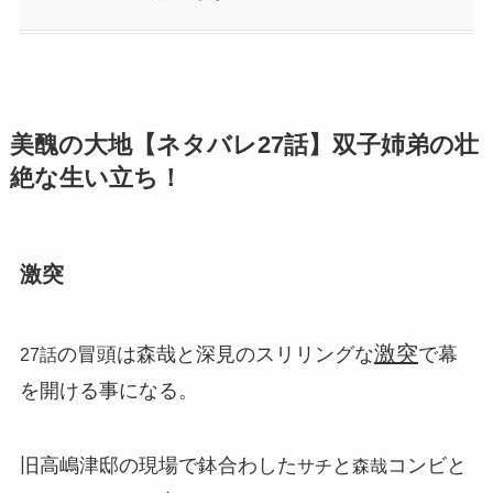
美醜の大地【ネタバレ27話】双子姉弟の壮
絶な生い立ち！
激突
激突
の冒頭は森哉と深見のスリリングな
で幕
27話
を開ける事になる。
旧高嶋津邸の現場で鉢合わした
と
コンビと
サチ
森哉