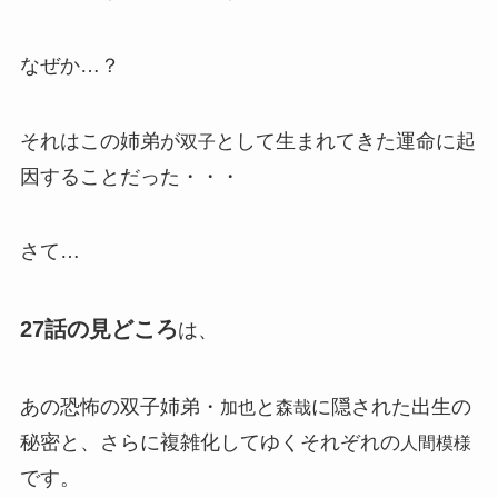
なぜか…？
それはこの姉弟が
として生まれてきた運命に起
双子
因することだった・・・
さて…
27話の見どころ
は、
あの恐怖の双子姉弟・
と
に隠された出生の
加也
森哉
秘密と、さらに複雑化してゆくそれぞれの
人間模様
です。