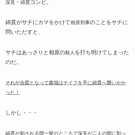
・
コンビ。
深見
綿貫
綿貫がサチにカマをかけて
のことをサチに
相原刑事
問いただすと、
サチはあっさりと相原の
を打ち明けてしまった
殺人
のだ。
それが合図となって森哉はナイフを手に綿貫へ襲いかか
った！
しかし・・・
綿貫が刺される間一髪のところで深見が二人の間に割っ