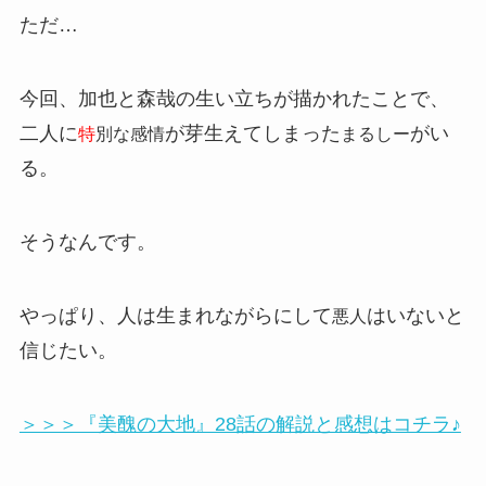
ただ…
今回、加也と森哉の生い立ちが描かれたことで、
二人に
が芽生えてしまった
がい
特
別な感情
まるしー
る。
そうなんです。
やっぱり、人は生まれながらにして
はいないと
悪人
信じたい。
＞＞＞『美醜の大地』28話の解説と感想はコチラ♪