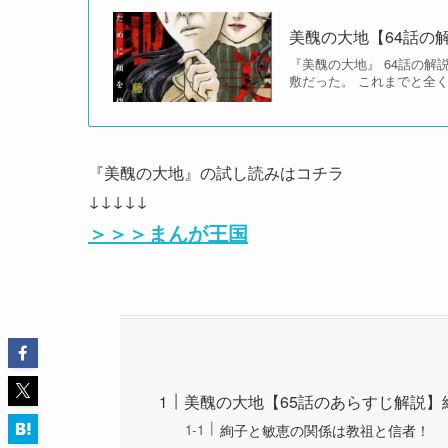
美醜の大地【64話の
『美醜の大地』 64話の
敷だった。 これまでと全
『美醜の大地』の試し読みはコチラ
↓↓↓↓↓
＞＞＞まんが王国
美醜の大地【65話のあらすじ解説
絢子と敏恵の関係は教祖と信者！