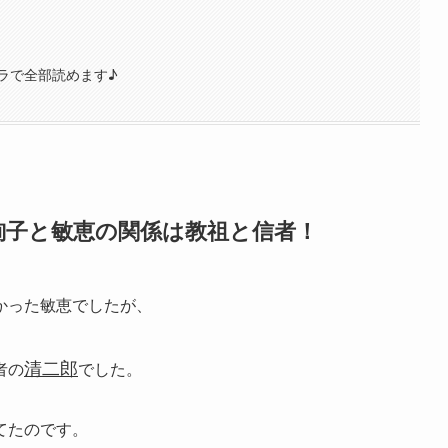
ラで全部読めます♪
絢子と敏恵の関係は教祖と信者！
かった敏恵でしたが、
清二郎
者の
でした。
てたのです。