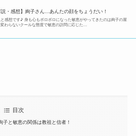
解説・感想】絢子さん…あんたの顔をちょうだい！
解説と感想です♪ 身も心もボロボロになった敏恵がやってきたのは絢子の屋
く変わらないクールな態度で敏恵の訪問に応じた…
目次
】絢子と敏恵の関係は教祖と信者！