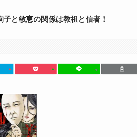
絢子と敏恵の関係は教祖と信者！