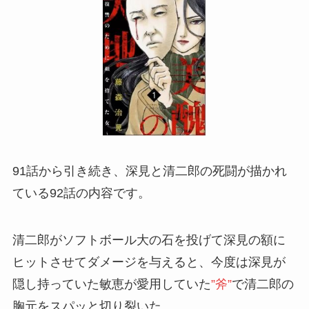
91話から引き続き、深見と清二郎の死闘が描かれ
ている
92話
の内容です。
清二郎がソフトボール大の石を投げて深見の額に
ヒットさせてダメージを与えると、今度は深見が
隠し持っていた敏恵が愛用していた
”斧”
で清二郎の
胸元をスパッと切り裂いた。