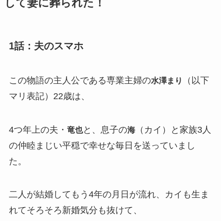
して妻に葬られた！
1話：夫のスマホ
この物語の主人公である専業主婦の
（以下
水澤まり
マリ表記）22歳は、
4つ年上の夫・
と、息子の
（カイ）と家族3人
竜也
海
の仲睦まじい平穏で幸せな毎日を送っていまし
た。
二人が結婚してもう4年の月日が流れ、カイも生ま
れてそろそろ新婚気分も抜けて、