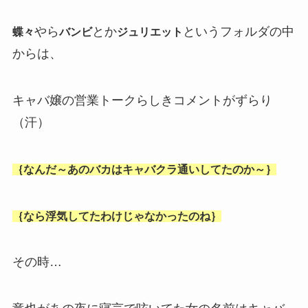
やら
とか
というフォルダの中
蝶々
バンビ
ジュリエット
からは、
キャバ嬢の営業トークらしきコメントがずらり
（汗）
｛なんだ～あのバカはキャバクラ通いしてたのか～｝
｛なら浮気してたわけじゃなかったのね｝
その時…