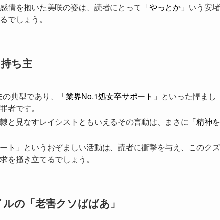
感情を抱いた美咲の姿は、読者にとって
「やっとか」
いう安堵
るでしょう。
の持ち主
夫の典型であり、
「業界No.1処女卒サポート」
といった悍まし
罪者です。
隷と見なすレイシストともいえるその言動は、まさに
「精神を
ート」
というおぞましい活動は、読者に衝撃を与え、このクズ
求を掻き立てるでしょう。
イルの「老害クソばばあ」