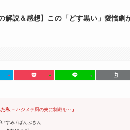
の解説＆感想】この「どす黒い」愛憎劇
れた私
～ハジメテ厨の夫に制裁を～
』
すみ / ぱんぷきん