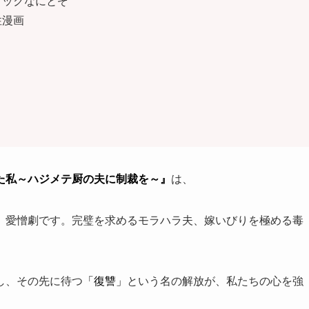
ミックなにとぞ
性漫画
た私～ハジメテ厨の夫に制裁を～』
は、
」愛憎劇です。完璧を求めるモラハラ夫、嫁いびりを極める毒
し、その先に待つ
「復讐」
という名の解放が、私たちの心を強