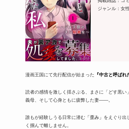
掲載雑誌：コ
ジャンル：女
漫画王国にて先行配信が始まった
『中古と呼ばれ
読者の感情を激しく揺さぶる、まさに「どす黒い
義母、そして心身ともに疲弊した妻――。
誰もが経験しうる日常に潜む
「歪み」
をえぐり出
く掴んで離しません。