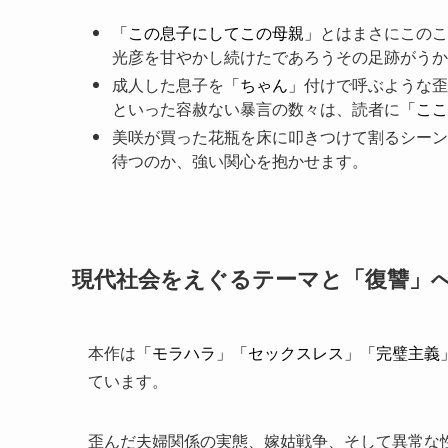
「この息子にしてこの母親」
とはまさにこのこ
光彦を甘やかし続けたであろうその足跡がうか
成人した息子を
「ちゃん」
付けで呼ぶような歪
といった容赦ない暴言の数々は、読者に
「ここ
美咲が買った花瓶を床に叩きつけて割るシーン
待つのか、強い関心を抱かせます。
現代社会をえぐるテーマと「復讐」
本作は
「モラハラ」「セックスレス」「完璧主義
ています。
歪んだ夫婦関係の実態、嫁姑戦争、そして異常な