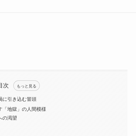
目次
もっと見る
渦に引き込む冒頭
す「地獄」の人間模様
への渇望