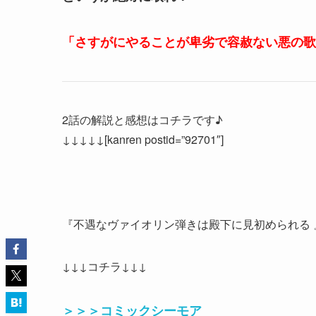
「さすがにやることが卑劣で容赦ない悪の歌
2話の解説と感想はコチラです♪
↓↓↓↓↓[kanren postid=”92701″]
『不遇なヴァイオリン弾きは殿下に見初められる 
↓↓↓コチラ↓↓↓
＞＞＞コミックシーモア