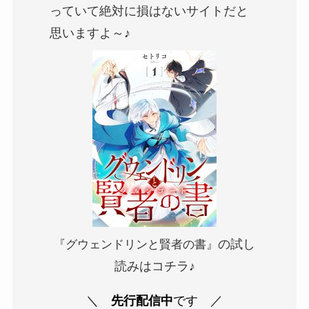
っていて絶対に損はないサイトだと
思いますよ～♪
の試し
『グウェンドリンと賢者の書』
読みはコチラ♪
＼
先行配信中
です
／