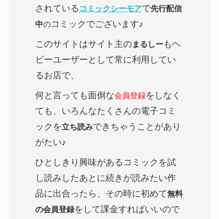
されている
で
コミックシーモア
先行配信
コミックでございます♪
中
の
このサイトはサイト主の
もヘ
まるしー
ビーユーザーとして常に利用してい
るお店で、
何と言っても面倒な
をしなく
会員登録
ても、いろんなたくさんの電子コミ
ックを
できちゃうことがあり
立ち読み
がたい♪
ひとしきり興味があるコミックを試
し読みしたあとに続きが読みたい作
品に出合ったら、その時に初めて
無料
をして課金すればいいので
の会員登録