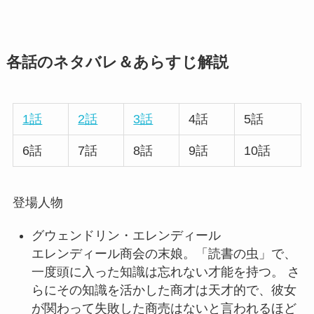
各話のネタバレ＆あらすじ解説
1話
2話
3話
4話
5話
6話
7話
8話
9話
10話
登場人物
グウェンドリン・エレンディール
エレンディール商会の末娘。「読書の虫」で、
一度頭に入った知識は忘れない才能を持つ。 さ
らにその知識を活かした商才は天才的で、彼女
が関わって失敗した商売はないと言われるほど