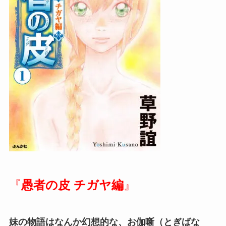
『
愚者の皮 チガヤ編
』
妹の物語はなんか幻想的な、お伽噺（とぎばな