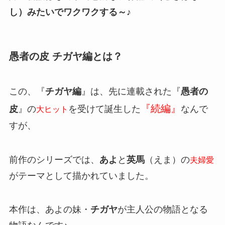
し）みたいでワクワクする～♪
愚者の皮 チガヤ編とは？
この、『
チガヤ編
』は、先に連載された『
愚者の
『続編』
皮
』の
を受けて誕生した
なんで
大ヒット
すが、
前作のシリーズでは、
あよ
と
英馬
（えま）の
夫婦愛
がテーマとして描かれていました。
本作は、あよの妹・
チガヤ
が主人公の物語となる