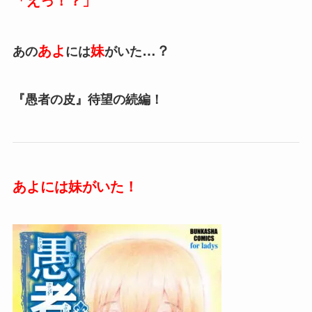
「えっ！？」
あよ
妹
…？
あの
には
がいた
『愚者の皮』待望の続編！
あよには妹がいた！