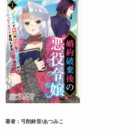
著者：弓削鈴音/あつみこ