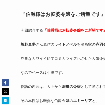
『伯爵様はお転婆令嬢をご所望です
今回紹介する
『伯爵様はお転婆令嬢をご所望です
坂野真夢
さん原作の
ライトノベル
を漫画家の
赤羽
見事なカワイイ絵でコミカライズ化させた人気令
なのでベースは小説です。
物語の内容は、人々から
深層の令嬢
として噂され
その本性はお転婆な伯爵令嬢の
エミーリア
と、