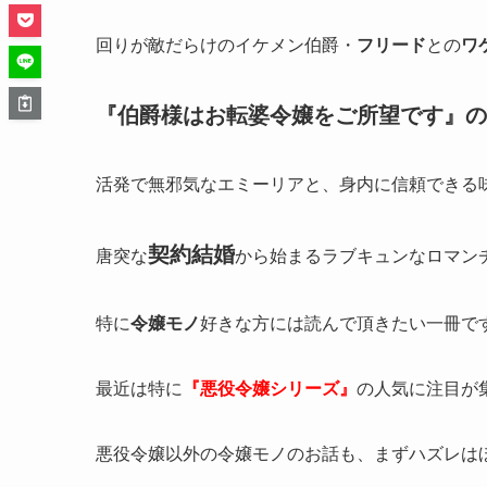
回りが敵だらけのイケメン伯爵・
フリード
との
ワ
『伯爵様はお転婆令嬢をご所望です』の
活発で無邪気なエミーリアと、身内に信頼できる
契約結婚
唐突な
から始まるラブキュンなロマン
特に
令嬢モノ
好きな方には読んで頂きたい一冊で
最近は特に
『悪役令嬢シリーズ』
の人気に注目が
悪役令嬢以外の令嬢モノのお話も、まずハズレは