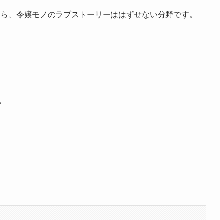
なら、令嬢モノのラブストーリーははずせない分野です。
！
♪