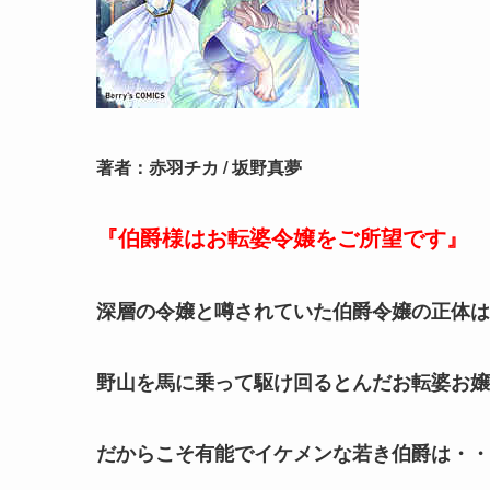
著者：赤羽チカ / 坂野真夢
『伯爵様はお転婆令嬢をご所望です』
深層の令嬢と噂されていた伯爵令嬢の正体は
野山を馬に乗って駆け回るとんだお転婆お嬢
だからこそ有能でイケメンな若き伯爵は・・