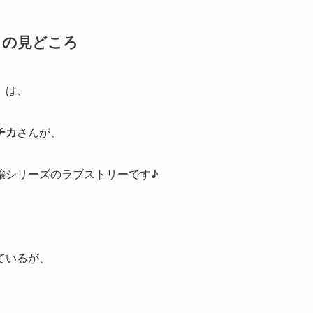
』の見どころ
』
は、
チカ
さんが、
嬢シリーズのラブストリーです♪
ているが、