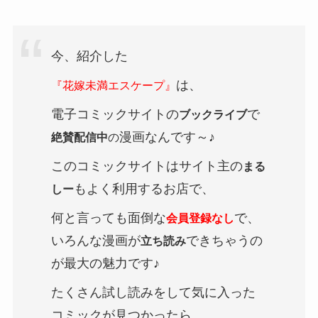
今、紹介した
は、
『花嫁未満エスケープ
』
電子コミックサイトの
で
ブックライブ
漫画なんです～♪
絶賛配信中
の
このコミックサイトはサイト主の
まる
もよく利用するお店で、
しー
何と言っても面倒な
で、
会員登録なし
いろんな漫画が
できちゃうの
立ち読み
が最大の魅力です♪
たくさん試し読みをして気に入った
コミックが見つかったら、