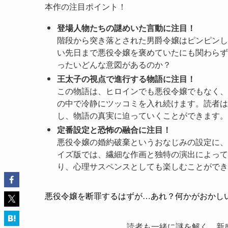
本作の注目ポイント！
登場人物たちの謎めいた言動に注目！
階段から突き落とされた男爵令嬢はピンピンし
い先日まで悪役令嬢を褒めていたにも関わらず
ったいどんな意図があるのか？
王太子の視点で進行する物語に注目！
この物語は、ヒロインでも悪役令嬢でもなく、
の中で冷静にツッコミを入れ続けます。読者は
し、物語の真実に迫っていくことができます。
定番設定と恐怖の融合に注目！
悪役令嬢の婚約破棄というおなじみの設定に、
イズ版では、繊細な作画と独特の演出によって
り、心理サスペンスとしても楽しむことができ
悪役令嬢を断罪するはずが…あれ？何かがおかし
読者も一緒に謎を解く、新