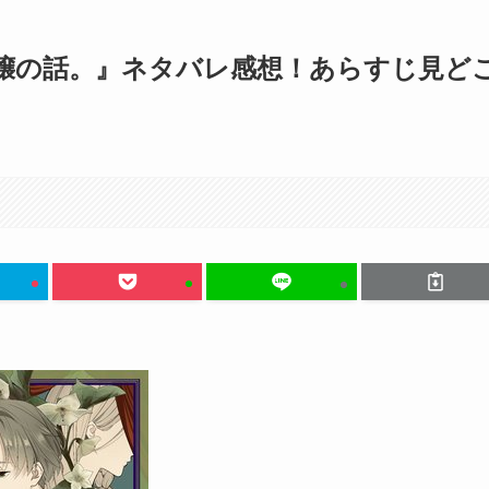
嬢の話。』ネタバレ感想！あらすじ見ど