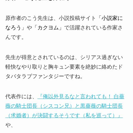
原作者の
こう
先生は、小説投稿サイト
「小説家に
なろう」
や
「カクヨム」
で活躍されている作家さ
んです。
先生が得意とされているのは、シリアス過ぎない
軽快なやり取りと胸キュン要素を絶妙に絡めたド
タバタラブファンタジーですね。
代表作には、
『俺以外見るなと言われても！ 白薔
薇の騎士団長（シスコン兄）と黒薔薇の騎士団長
（求婚者）が決闘するそうです（私を巡って）』
や、