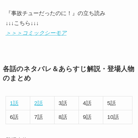
『事故チューだったのに！』の立ち読み
↓↓↓こちら↓↓↓
＞＞＞コミックシーモア
各話のネタバレ＆あらすじ解説・登場人物
のまとめ
1話
2話
3話
4話
5話
6話
7話
8話
9話
10話