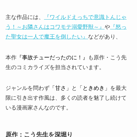
主な作品には、
『ワイルドえっちで意識トんじゃ
う！～お隣さんはコワモテ溺愛野獣～』
や
『怒っ
た聖女は一人で魔王を倒したい』
などがあり、
本作
『事故チューだったのに！』
も原作・こう先
生のコミカライズを担当されています。
ジャンルを問わず
「甘さ」
と
「ときめき」
を最大
限に引き出す作風は、多くの読者を魅了し続けて
いる漫画家さんなのです。
原作：こう先生を深堀り