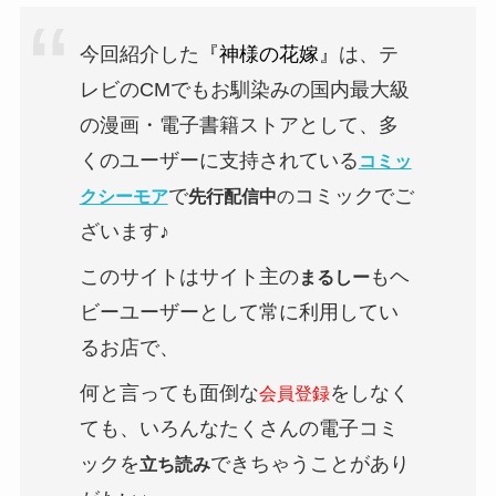
今回紹介した
『神様の花嫁』
は、テ
レビのCMでもお馴染みの国内最大級
の漫画・電子書籍ストアとして、多
くのユーザーに支持されている
コミッ
で
コミックでご
クシーモア
先行配信中
の
ざいます♪
このサイトはサイト主の
もヘ
まるしー
ビーユーザーとして常に利用してい
るお店で、
何と言っても面倒な
をしなく
会員登録
ても、いろんなたくさんの電子コミ
ックを
できちゃうことがあり
立ち読み