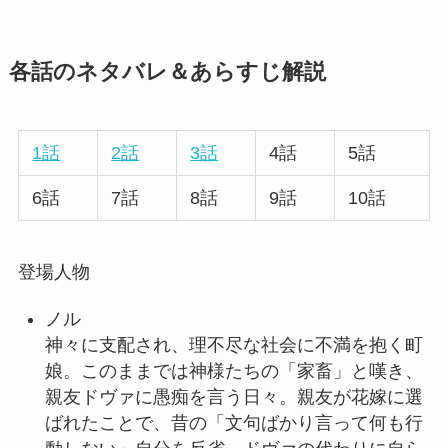
各話のネタバレ＆あらすじ解説
1話
2話
3話
4話
5話
6話
7話
8話
9話
10話
登場人物
ノル
神々に支配され、理不尽な社会に不満を抱く町
娘。このままでは神様たちの「家畜」と嘆き、
親友ドヴァに愚痴を言う日々。親友が花嫁に選
ばれたことで、昔の「文句ばかり言って何も行