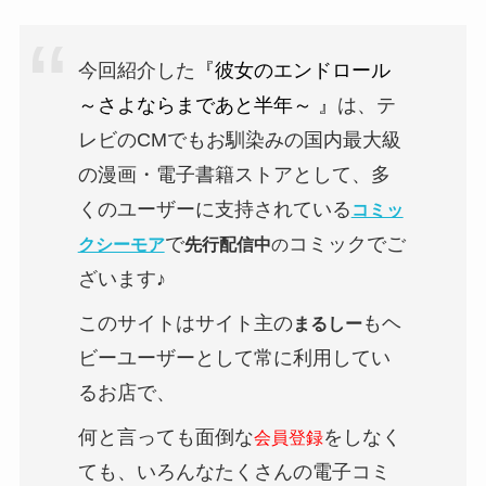
今回紹介した
『
彼女のエンドロール
～さよならまであと半年～ 』
は、テ
レビのCMでもお馴染みの国内最大級
の漫画・電子書籍ストアとして、多
くのユーザーに支持されている
コミッ
で
コミックでご
クシーモア
先行配信中
の
ざいます♪
このサイトはサイト主の
もヘ
まるしー
ビーユーザーとして常に利用してい
るお店で、
何と言っても面倒な
をしなく
会員登録
ても、いろんなたくさんの電子コミ