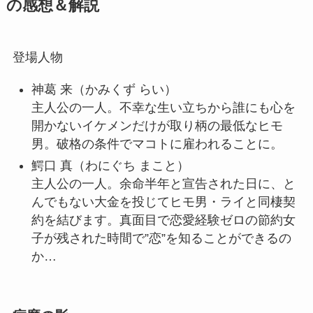
の感想＆解説
登場人物
神葛 来
（かみくず らい）
主人公の一人。不幸な生い立ちから誰にも心を
開かないイケメンだけが取り柄の最低なヒモ
男。破格の条件でマコトに雇われることに。
鰐口
真
（わにぐち まこと）
主人公の一人。余命半年と宣告された日に、と
んでもない大金を投じてヒモ男・ライと同棲契
約を結びます。真面目で恋愛経験ゼロの節約女
子が残された時間で”恋”を知ることができるの
か…