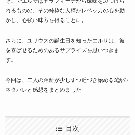
そこでエルサはセラフィーナから嫌味をぶつけら
れるものの、その純粋な人柄がレベッカの心を動
かし、心強い味方を得ることに。
さらに、ユリウスの誕生日を知ったエルサは、彼
を喜ばせるためのあるサプライズを思いつきま
す。
今回は、二人の距離が少しずつ近づき始める3話の
ネタバレと感想をまとめました。
目次