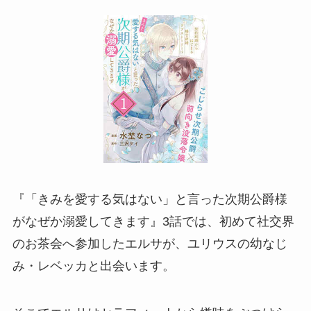
『「きみを愛する気はない」と言った次期公爵様
がなぜか溺愛してきます』3話では、初めて社交界
のお茶会へ参加したエルサが、ユリウスの幼なじ
み・レベッカと出会います。