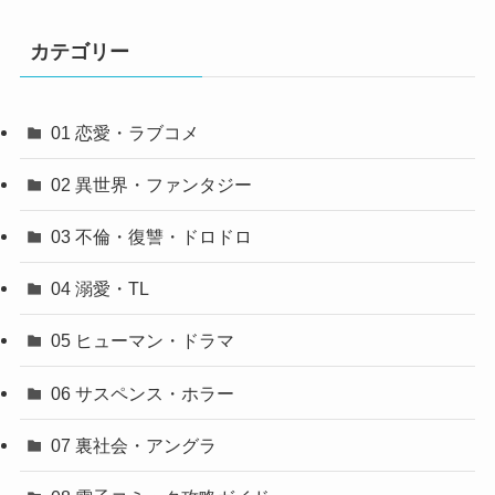
カテゴリー
01 恋愛・ラブコメ
02 異世界・ファンタジー
03 不倫・復讐・ドロドロ
04 溺愛・TL
05 ヒューマン・ドラマ
06 サスペンス・ホラー
07 裏社会・アングラ