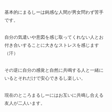
基本的にまるしーは鈍感な人間が男女問わず苦手
です。
自分の気遣いや意図を感じ取ってくれない人とお
付き合いすることに大きなストレスを感じます
（汗）
その逆に自分の感覚と自然に共鳴する人と一緒に
いるとそれだけで安心できるし楽しい。
現在のところまるしーにはお互いに共鳴し合える
友人が二人います。