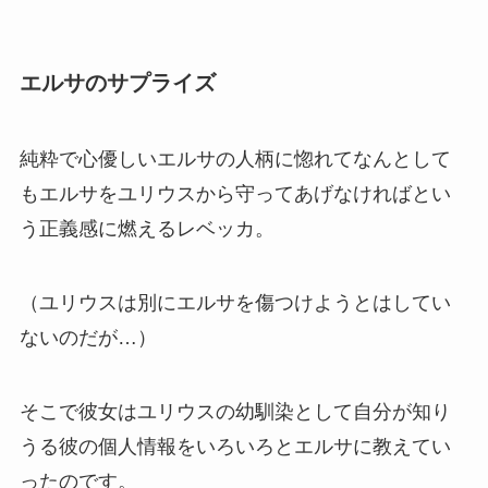
エルサのサプライズ
純粋で心優しいエルサの人柄に惚れてなんとして
もエルサをユリウスから守ってあげなければとい
う正義感に燃えるレベッカ。
（ユリウスは別にエルサを傷つけようとはしてい
ないのだが…）
そこで彼女はユリウスの幼馴染として自分が知り
うる彼の個人情報をいろいろとエルサに教えてい
ったのです。