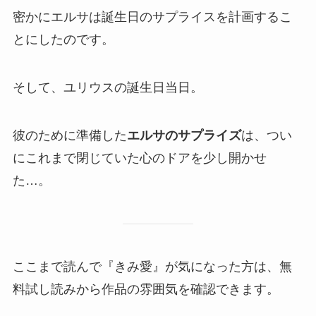
密かにエルサは誕生日のサプライスを計画するこ
とにしたのです。
そして、ユリウスの誕生日当日。
彼のために準備した
エルサのサプライズ
は、つい
にこれまで閉じていた心のドアを少し開かせ
た…。
ここまで読んで『きみ愛』が気になった方は、無
料試し読みから作品の雰囲気を確認できます。