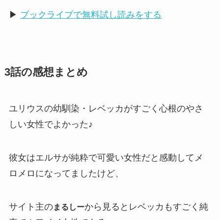
▶
ブックライブで無料試し読みをする
3話の感想まとめ
ユリウスの幼馴染・レベッカがすごく心根のやさ
しい女性でよかった♪
彼女はエルサが純粋で可愛い女性だと感動してメ
ロメロになってましたけど、
サイト主の
から見るとレベッカもすごく純
まるしー