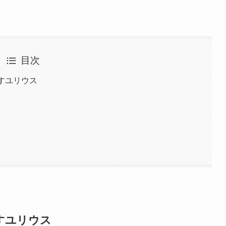
目次
すユリウス
すユリウス