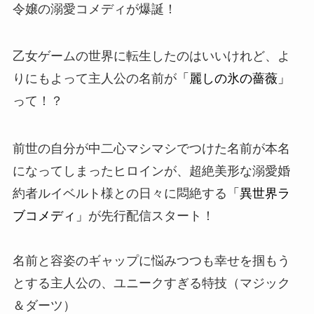
令嬢の溺愛コメディが爆誕！
乙女ゲームの世界に転生したのはいいけれど、よ
りにもよって主人公の名前が
「麗しの氷の薔薇」
って！？
前世の自分が中二心マシマシでつけた名前が本名
になってしまったヒロインが、超絶美形な溺愛婚
約者ルイベルト様との日々に悶絶する
「異世界ラ
ブコメディ」
が
先行配信スタート
！
名前と容姿のギャップに悩みつつも幸せを掴もう
とする主人公の、ユニークすぎる特技（マジック
＆ダーツ）