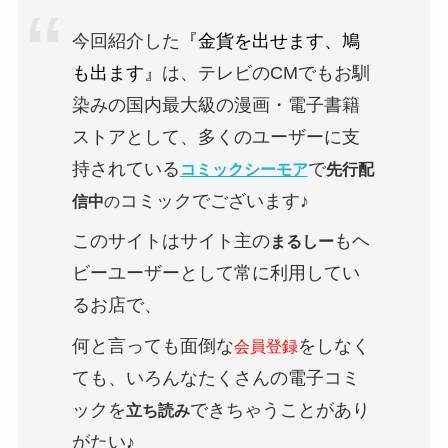
今回紹介した
『金貨を出せます、鳩
も出ます』
は、テレビのCMでもお馴
染みの国内最大級の漫画・電子書籍
ストアとして、多くのユーザーに支
持されている
で
コミックシーモア
先行配
コミックでございます♪
信中
の
このサイトはサイト主の
もヘ
まるしー
ビーユーザーとして常に利用してい
るお店で、
何と言っても面倒な
をしなく
会員登録
ても、いろんなたくさんの電子コミ
ックを
できちゃうことがあり
立ち読み
がたい♪