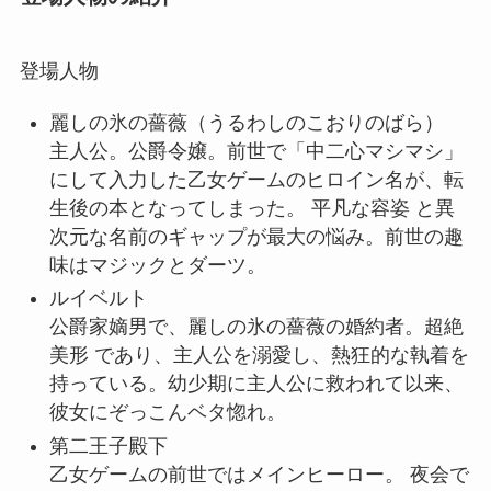
登場人物
麗しの氷の薔薇
（うるわしのこおりのばら）
主人公。公爵令嬢。前世で「中二心マシマシ」
にして入力した乙女ゲームのヒロイン名が、転
生後の本となってしまった。 平凡な容姿 と異
次元な名前のギャップが最大の悩み。前世の趣
味はマジックとダーツ。
ルイベルト
公爵家嫡男で、麗しの氷の薔薇の婚約者。超絶
美形 であり、主人公を溺愛し、熱狂的な執着を
持っている。幼少期に主人公に救われて以来、
彼女にぞっこんベタ惚れ。
第二王子殿下
乙女ゲームの前世ではメインヒーロー。 夜会で