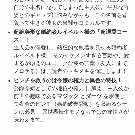
自分の本名になってしまった主人公。 平凡な容
姿とのギャップに悩みながらも、この名前を背
負って生きる彼女の奮闘がコミカルです。
超絶美形な婚約者ルイベルト様の「超溺愛コー
ス」！
主人公を溺愛し、熱狂的な執着を見せる婚約者
ルイベルト様。 そのイケメンすぎる言動や、愛
するがゆえのユニークな褒め言葉（友人にまで
ノロケる）は、読者のトキメキを保証します！
ピンチを救うのは令嬢の権力と異色の特技！
公爵令嬢としての地位や権力 に加え、主人公が
前世の趣味である
マジック
と
ダーツ
を駆使し
て夜会のピンチ（婚約破棄騒動）を収めるシー
ンは必見！ 異世界転生モノならではの痛快さが
味わえます。