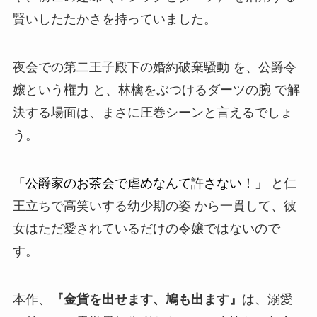
賢いしたたかさ
を持っていました。
夜会での第二王子殿下の婚約破棄騒動 を、公爵令
嬢という権力 と、林檎をぶつけるダーツの腕 で解
決する場面は、まさに圧巻シーンと言えるでしょ
う。
「公爵家のお茶会で虐めなんて許さない！」
と仁
王立ちで高笑いする幼少期の姿 から一貫して、彼
女はただ愛されているだけの令嬢ではないので
す。
本作、
『金貨を出せます、鳩も出ます』
は、溺愛