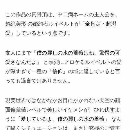
この作品の真骨頂は、中二病ネームの主人公を、
超絶美形 の婚約者ルイベルトが
「全肯定・超溺
愛」
しているという点です。
友人にまで「
僕の麗しの氷の薔薇はね、驚愕の可
愛さなんだよ」
と熱烈にノロケるルイベルトの愛
が深すぎて一種の
「信仰」
の域に達していると言
っても過言ではありません。
現実世界ではなかなかお目にかかれない天空の顔
面偏差値レベルで美しいイケメンが、ひれ伏すよ
うに
「愛しているよ、僕の麗しの氷の薔薇」
なん
て囁くシチュエーションは、まさに
究極のご褒美