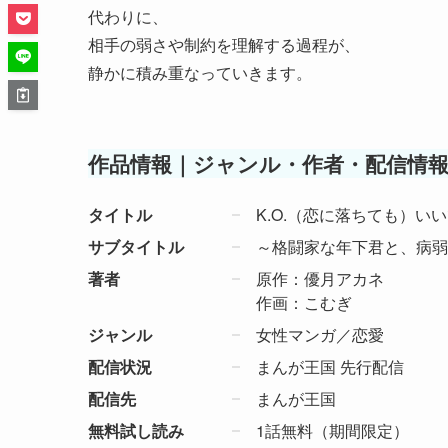
代わりに、
相手の弱さや制約を理解する過程が、
静かに積み重なっていきます。
作品情報｜ジャンル・作者・配信情
タイトル
K.O.（恋に落ちても）い
サブタイトル
～格闘家な年下君と、病弱
著者
原作：優月アカネ
作画：こむぎ
ジャンル
女性マンガ／恋愛
配信状況
まんが王国 先行配信
配信先
まんが王国
無料試し読み
1話無料（期間限定）