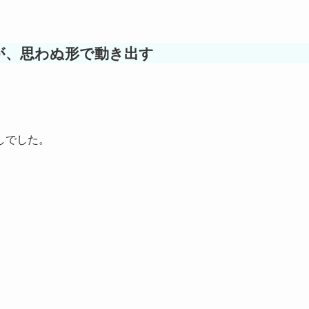
が、思わぬ形で動き出す
しでした。
。