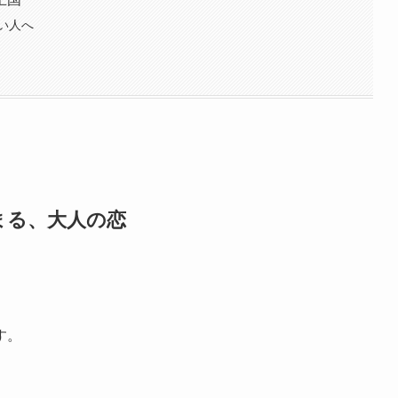
い人へ
まる、大人の恋
、
す。