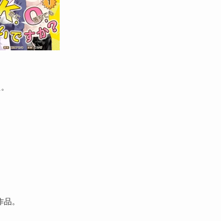
た。
作品。