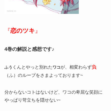
『
恋のツキ
』
4巻の解説と感想です♪
負
くんとやっと別れた
が、相変わらず
ふう
ワコ
（ふ）のループをさまよっております~
分からないコトはないけど、ワコの卑屈な笑顔に
やっぱり苛立ちを隠せない~