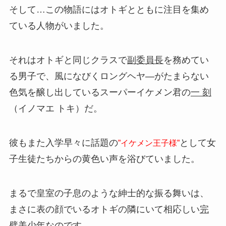
そして…この物語にはオトギとともに注目を集め
ている人物がいました。
それはオトギと同じクラスで
副委員長
を務めてい
る男子で、風になびくロングヘヤ―がたまらない
色気を醸し出しているスーパーイケメン君の
一 刻
（イノマエ トキ）だ。
彼もまた入学早々に話題の
として女
”イケメン王子様”
子生徒たちからの黄色い声を浴びていました。
まるで皇室の子息のような紳士的な振る舞いは、
まさに表の顔でいるオトギの隣にいて相応しい
完
璧美少年
なのです。