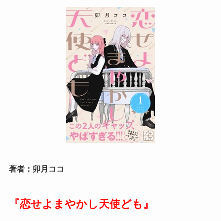
著者：卯月ココ
『恋せよまやかし天使ども』