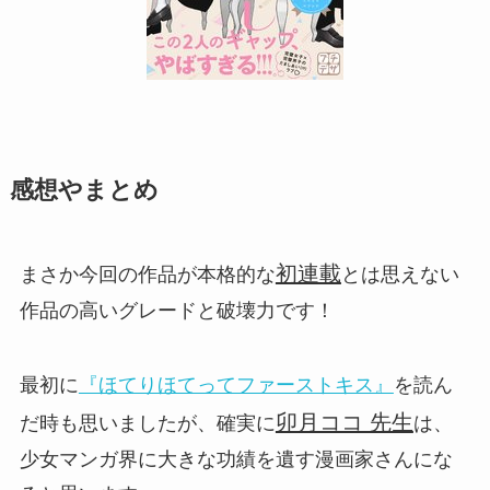
感想やまとめ
初連載
まさか今回の作品が本格的な
とは思えない
作品の高いグレードと破壊力です！
最初に
『ほてりほてってファーストキス』
を読ん
卯月ココ 先生
だ時も思いましたが、確実に
は、
少女マンガ界に大きな功績を遺す漫画家さんにな