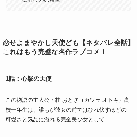
恋せよまやかし天使ども【ネタバレ全話】
これはもう完璧な名作ラブコメ！
1話：心撃の天使
この物語の主人公・
桂 おとぎ
（カツラ オトギ）高
校一年生は、誰もが彼女の前ではひれ伏すほどの
可愛さと気品に溢れる
完全美少女
として、