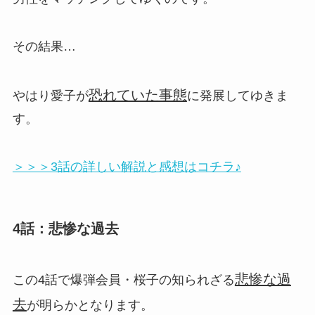
その結果…
恐れていた事態
やはり愛子が
に発展してゆきま
す。
＞＞＞3話の詳しい解説と感想はコチラ♪
4話：悲惨な過去
悲惨な過
この4話で爆弾会員・桜子の知られざる
去
が明らかとなります。