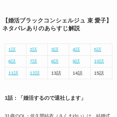
【婚活ブラックコンシェルジュ 束 愛子】
ネタバレありのあらすじ解説
1話
2話
3話
4話
5話
6話
7話
8話
9話
10話
11話
12話
13話
14話
15話
1話：「婚活するので退社します」
31歳のOL・佐久間結衣（さくまゆい）は、結婚式