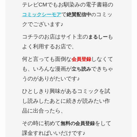
テレビCMでもお馴染みの電子書籍の
で
コミッ
コミックシーモア
絶賛配信中
の
クでございます♪
コチラのお店はサイト主の
も
まるしー
よく利用するお店で、
何と言っても面倒な
しなくて
会員登録
も、いろんな漫画が
できちゃ
立ち読み
うのがありがたいです♪
ひとしきり興味があるコミックを試
し読みしたあとに続きが読みたい作
品に出合ったら、
その時に初めて
をして
無料の会員登録
課金すればいいだけです♪