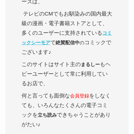
ーズは、
テレビのCMでもお馴染みの国内最大
級の漫画・電子書籍ストアとして、
多くのユーザーに支持されている
コミ
で
コミックで
ックシーモア
絶賛配信中
の
ございます♪
このサイトはサイト主の
もヘ
まるしー
ビーユーザーとして常に利用してい
るお店で、
何と言っても面倒な
をしなく
会員登録
ても、いろんなたくさんの電子コミ
ックを
できちゃうことがあり
立ち読み
がたい♪