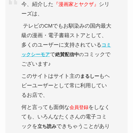
今、紹介した
シリ
『漫画家とヤクザ』
ーズは、
テレビのCMでもお馴染みの国内最大
級の漫画・電子書籍ストアとして、
多くのユーザーに支持されている
コミ
で
コミックで
ックシーモア
絶賛配信中
の
ございます♪
このサイトはサイト主の
もヘ
まるしー
ビーユーザーとして常に利用してい
るお店で、
何と言っても面倒な
をしなく
会員登録
ても、いろんなたくさんの電子コミ
ックを
できちゃうことがあり
立ち読み