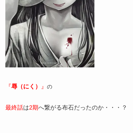
『
辱（にく）
』
の
最終話
は
2期
へ繋がる布石だったのか・・・？