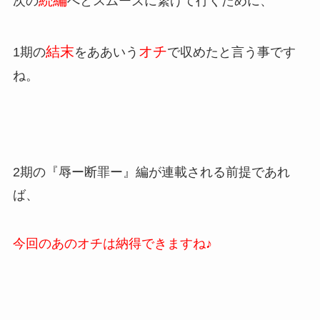
次の
へとスムーズに繋げて行くために、
結末
オチ
1期の
をああいう
で収めたと言う事です
ね。
2期の『辱ー断罪ー』編が連載される前提であれ
ば、
今回のあのオチは納得できますね♪