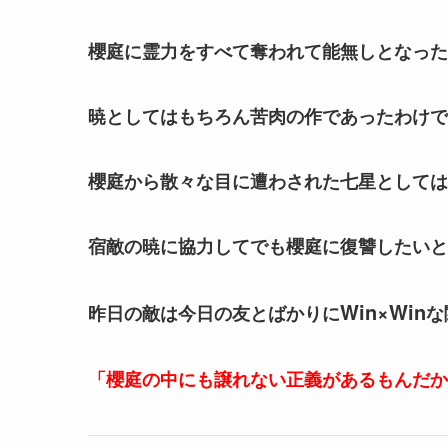
櫻庭に霊力をすべて奪われて能無しとなった
暁としてはもちろん苦肉の作であったわけで
櫻庭から散々な目に遭わされた七星としては
宿敵の暁に協力してでも櫻庭に復讐したいと
Win×Win
昨日の敵は今日の友とばかりに
な
「櫻庭の中にも譲れない正義があるもんだか