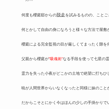
脱走
何度も櫻庭邸からの
を試みるものの、ことご
何とかして自由の身になろうと様々な方法で屋敷
櫻庭による完全監視の目が厳しくてまったく隙を
父親から櫻庭が
”吸魂術”
なる手段を使って七星の
霊力を失った小夜がどこかの土地で絶望に打ちひ
暁が人間世界からいなくなったと同様に妹のこと
だからこそとにかく今はほんの少しの手掛かりで