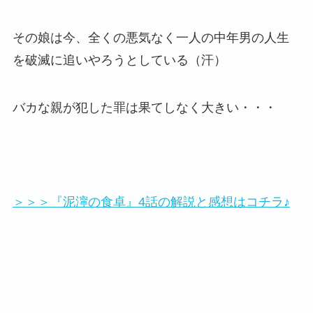
その娘は今、全くの悪気なく一人の中年男の人生
を破滅に追いやろうとしている（汗）
バカな親が犯した罪は果てしなく大きい・・・
＞＞＞『泥濘の食卓』4話の解説と感想はコチラ♪