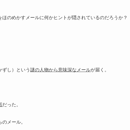
をほのめかすメールに何かヒントが隠されているのだろうか？
かずし）という
謎の人物から意味深なメール
が届く。
話
だった。
らのメール。